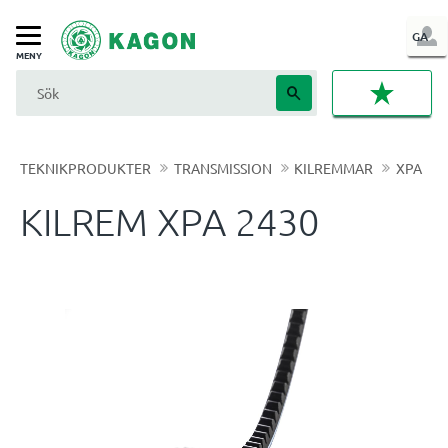
LOG
GA
Meny
IN
FAVORI
TEKNIKPRODUKTER
TRANSMISSION
KILREMMAR
XPA
KILREM XPA 2430