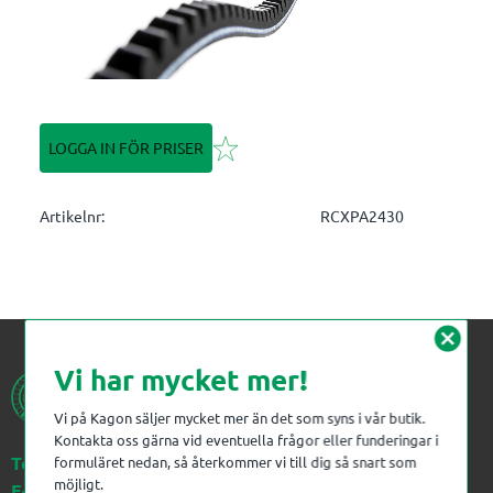
Lägg till i favoriter
LOGGA IN FÖR PRISER
Artikelnr
RCXPA2430
cancel
Vi har mycket mer!
Vi på Kagon säljer mycket mer än det som syns i vår butik.
Kontakta oss gärna vid eventuella frågor eller funderingar i
Telefon:
023-383 18 00
formuläret nedan, så återkommer vi till dig så snart som
möjligt.
E-post:
kagon@kagon.se