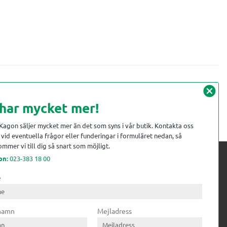
cancel
 har mycket mer!
 Kagon säljer mycket mer än det som syns i vår butik. Kontakta oss
vid eventuella frågor eller funderingar i formuläret nedan, så
mmer vi till dig så snart som möjligt.
on:
023-383 18 00
e
 kompetens till
ri. Till träindustrin tillför vi
 namn
Mejladress
gar från timmerplanen hela