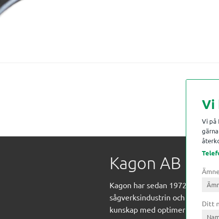
Vi
Vi på
gärna 
återko
Telef
Kagon AB
Ämn
Kagon har sedan 1972 levererat
sågverksindustrin och övrig indust
Ditt
kunskap med optimeringslösnin