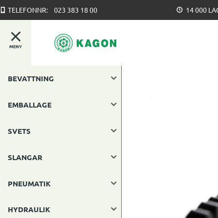
TELEFONNR:
023 383 18 00
14 000 L
MENY
BEVATTNING
EMBALLAGE
SVETS
SLANGAR
PNEUMATIK
HYDRAULIK