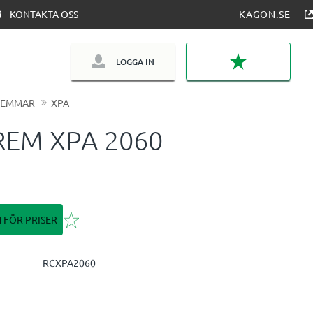
KONTAKTA OSS
KAGON.SE
LOGGA IN
FAVORITER
REMMAR
XPA
REM XPA 2060
Lägg till i favoriter
N FÖR PRISER
RCXPA2060