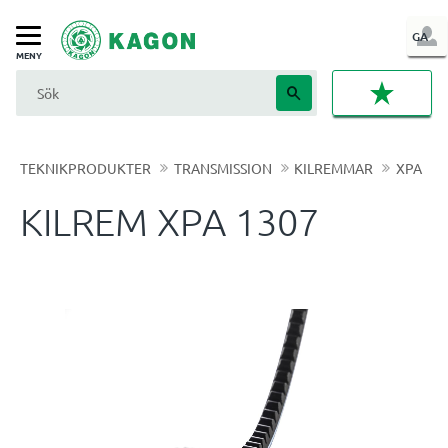
LOG
GA
Meny
IN
FAVORI
TEKNIKPRODUKTER
TRANSMISSION
KILREMMAR
XPA
KILREM XPA 1307