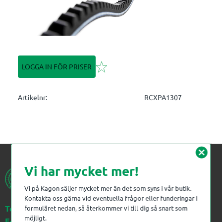
Lägg till i favoriter
LOGGA IN FÖR PRISER
Artikelnr
RCXPA1307
cancel
Vi har mycket mer!
Vi på Kagon säljer mycket mer än det som syns i vår butik.
Kontakta oss gärna vid eventuella frågor eller funderingar i
Telefon:
023-383 18 00
formuläret nedan, så återkommer vi till dig så snart som
möjligt.
E-post:
kagon@kagon.se