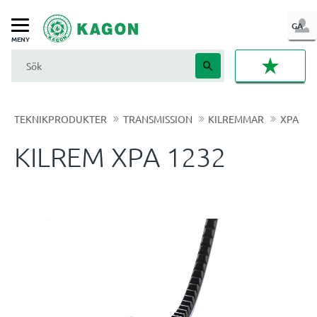
LOG
GA
Meny
IN
FAVORI
TEKNIKPRODUKTER
TRANSMISSION
KILREMMAR
XPA
KILREM XPA 1232