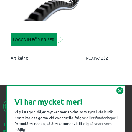
Lägg till i favoriter
LOGGA IN FÖR PRISER
Artikelnr
RCXPA1232
cancel
Vi har mycket mer!
Vi på Kagon säljer mycket mer än det som syns i vår butik.
Kontakta oss gärna vid eventuella frågor eller funderingar i
Telefon:
023-383 18 00
formuläret nedan, så återkommer vi till dig så snart som
möjligt.
E-post:
kagon@kagon.se