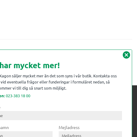
cancel
 har mycket mer!
 Kagon säljer mycket mer än det som syns i vår butik. Kontakta oss
vid eventuella frågor eller funderingar i formuläret nedan, så
mmer vi till dig så snart som möjligt.
on:
023-383 18 00
e
 kompetens till
ri. Till träindustrin tillför vi
 namn
Mejladress
gar från timmerplanen hela