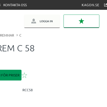
KONTAKTA OSS
KAGON.SE
LOGGA IN
FAVORITER
LREMMAR
C
REM C 58
Lägg till i favoriter
N FÖR PRISER
RCC58