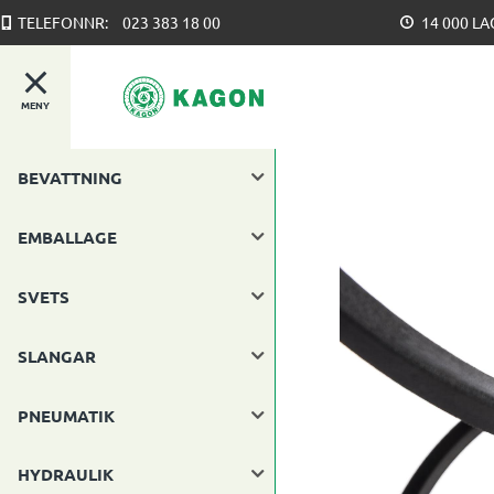
TELEFONNR:
023 383 18 00
14 000 L
MENY
BEVATTNING
EMBALLAGE
SVETS
SLANGAR
PNEUMATIK
HYDRAULIK