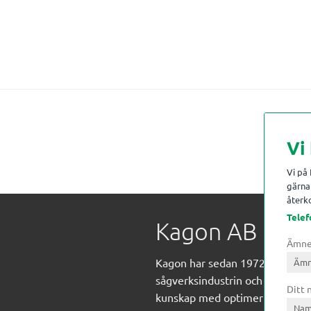
Vi
Vi på
gärna 
återko
Telef
Kagon AB
Ämn
Kagon har sedan 1972 levererat
sågverksindustrin och övrig indust
Ditt
kunskap med optimeringslösnin