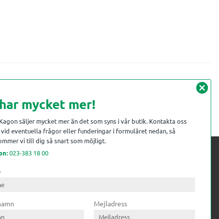
cancel
 har mycket mer!
 Kagon säljer mycket mer än det som syns i vår butik. Kontakta oss
vid eventuella frågor eller funderingar i formuläret nedan, så
mmer vi till dig så snart som möjligt.
on:
023-383 18 00
e
 kompetens till
ri. Till träindustrin tillför vi
 namn
Mejladress
gar från timmerplanen hela