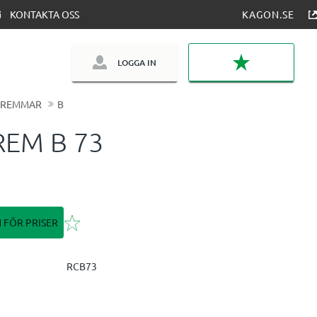
KONTAKTA OSS
KAGON.SE
LOGGA IN
FAVORITER
LREMMAR
B
REM B 73
Lägg till i favoriter
N FÖR PRISER
RCB73