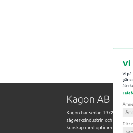
Vi
Vi på
gärna 
återko
Telef
Kagon AB
Ämn
Kagon har sedan 1972 levererat
sågverksindustrin och övrig indust
Ditt
kunskap med optimeringslösnin