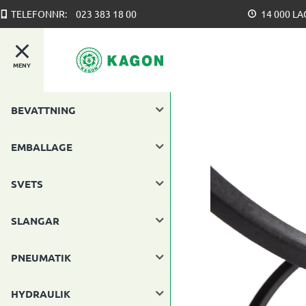
TELEFONNR:
023 383 18 00
14 000 L
MENY
BEVATTNING
EMBALLAGE
SVETS
SLANGAR
PNEUMATIK
HYDRAULIK