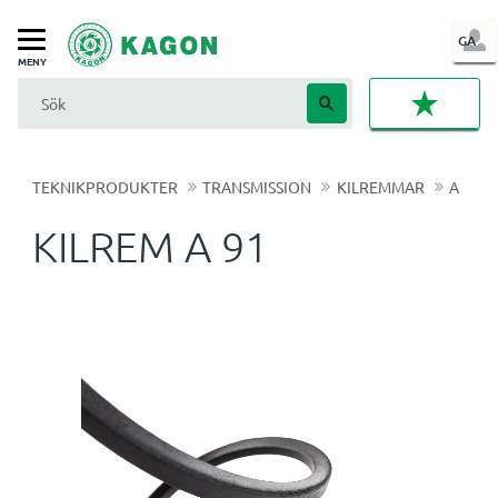
LOG
GA
Meny
IN
FAVORI
TEKNIKPRODUKTER
TRANSMISSION
KILREMMAR
A
KILREM A 91