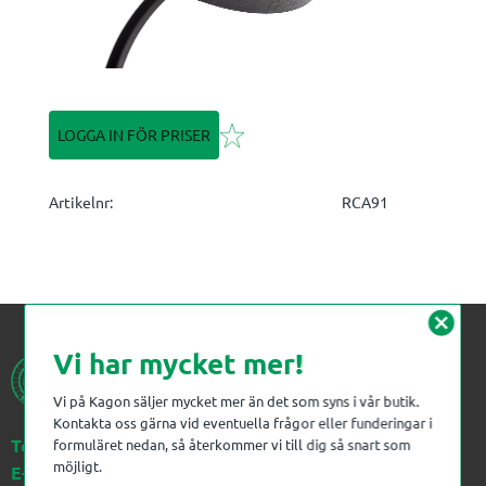
Lägg till i favoriter
LOGGA IN FÖR PRISER
Artikelnr
RCA91
cancel
Vi har mycket mer!
Vi på Kagon säljer mycket mer än det som syns i vår butik.
Kontakta oss gärna vid eventuella frågor eller funderingar i
Telefon:
023-383 18 00
formuläret nedan, så återkommer vi till dig så snart som
möjligt.
E-post:
kagon@kagon.se