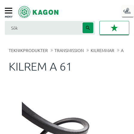
LOG
GA
Meny
IN
FAVORI
TEKNIKPRODUKTER
TRANSMISSION
KILREMMAR
A
KILREM A 61