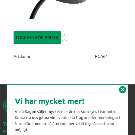
Lägg till i favoriter
LOGGA IN FÖR PRISER
Artikelnr
RCA61
cancel
Vi har mycket mer!
Vi på Kagon säljer mycket mer än det som syns i vår butik.
Kontakta oss gärna vid eventuella frågor eller funderingar i
Telefon:
023-383 18 00
formuläret nedan, så återkommer vi till dig så snart som
möjligt.
E-post:
kagon@kagon.se