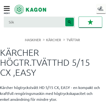
LOG
GA
Meny
IN
FAVORI
MASKINER
KÄRCHER
TVÄTTAR
KÄRCHER
HÖGTR.TVÄTTHD 5/15
CX ,EASY
Kärcher högtryckstvätt HD 5/15 CX, EASY - en kompakt och
kraftfull rengöringsmaskin med högtryckskapacitet och
enkel användning för mindre ytor.