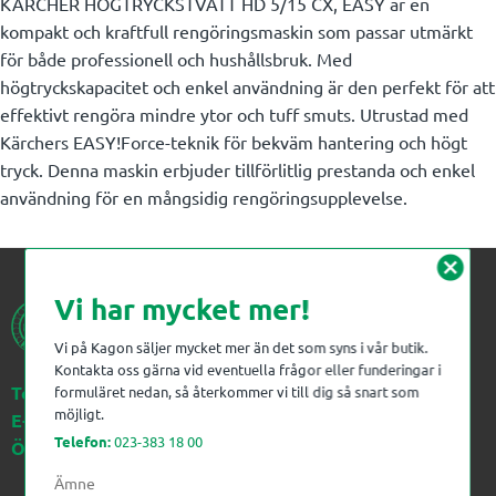
KÄRCHER HÖGTRYCKSTVÄTT HD 5/15 CX, EASY är en
kompakt och kraftfull rengöringsmaskin som passar utmärkt
för både professionell och hushållsbruk. Med
högtryckskapacitet och enkel användning är den perfekt för att
effektivt rengöra mindre ytor och tuff smuts. Utrustad med
Kärchers EASY!Force-teknik för bekväm hantering och högt
tryck. Denna maskin erbjuder tillförlitlig prestanda och enkel
användning för en mångsidig rengöringsupplevelse.
cancel
Vi har mycket mer!
Vi på Kagon säljer mycket mer än det som syns i vår butik.
Kontakta oss gärna vid eventuella frågor eller funderingar i
Telefon:
023-383 18 00
formuläret nedan, så återkommer vi till dig så snart som
möjligt.
E-post:
kagon@kagon.se
Telefon:
023-383 18 00
Öppettider:
Måndag-Fredag, 07-16
Ämne