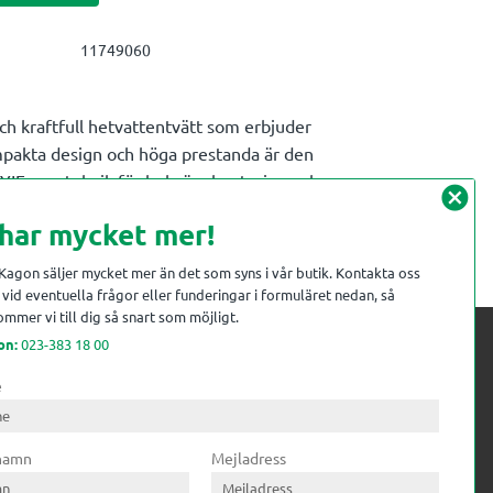
11749060
kraftfull hetvattentvätt som erbjuder
ompakta design och höga prestanda är den
SY!Force-teknik för bekväm hantering och
cancel
rofessionella användare.
 har mycket mer!
 Kagon säljer mycket mer än det som syns i vår butik. Kontakta oss
vid eventuella frågor eller funderingar i formuläret nedan, så
mmer vi till dig så snart som möjligt.
on:
023-383 18 00
e
 kompetens till
ri. Till träindustrin tillför vi
 namn
Mejladress
gar från timmerplanen hela