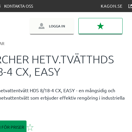
KONTAKTA OSS
KAGON.SE
LOGGA IN
FAVORITER
AR
CHER HETV.TVÄTTHDS
8-4 CX, EASY
hetvattentvätt HDS 8/18-4 CX, EASY - en mångsidig och
 hetvattentvätt som erbjuder effektiv rengöring i industriella
Lägg till i favoriter
N FÖR PRISER