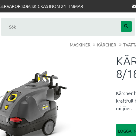
AGERVAROR SOM SKICKAS INOM 24 TIMMAR
MASKINER
KÄRCHER
TVÄTT
KÄR
8/1
Kärcher 
kraftfull
miljöer.
LOGGA I