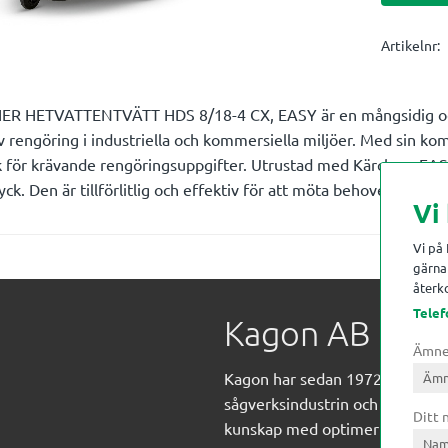
Artikelnr
R HETVATTENTVÄTT HDS 8/18-4 CX, EASY är en mångsidig och 
v rengöring i industriella och kommersiella miljöer. Med sin k
sk för krävande rengöringsuppgifter. Utrustad med Kärchers EA
yck. Den är tillförlitlig och effektiv för att möta behoven hos p
Vi
Vi på
gärna 
återko
Telef
Kagon AB
Ämn
Kagon har sedan 1972 levererat
sågverksindustrin och övrig indust
Ditt
kunskap med optimeringslösnin