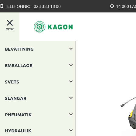
TELEFONNR:
023 383 18 00
14 000 L
MENY
BEVATTNING
EMBALLAGE
SVETS
SLANGAR
PNEUMATIK
HYDRAULIK