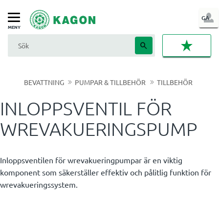
LOG
GA
Meny
IN
FAVORI
BEVATTNING
PUMPAR & TILLBEHÖR
TILLBEHÖR
INLOPPSVENTIL FÖR
WREVAKUERINGSPUMP
Inloppsventilen för wrevakueringpumpar är en viktig
komponent som säkerställer effektiv och pålitlig funktion för
wrevakueringssystem.