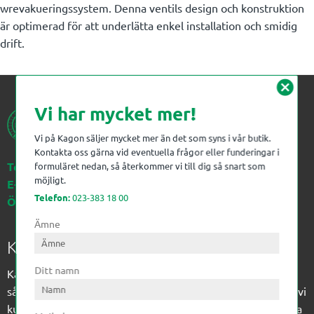
wrevakueringssystem. Denna ventils design och konstruktion
är optimerad för att underlätta enkel installation och smidig
drift.
cancel
Vi har mycket mer!
Vi på Kagon säljer mycket mer än det som syns i vår butik.
Kontakta oss gärna vid eventuella frågor eller funderingar i
Telefon:
023-383 18 00
formuläret nedan, så återkommer vi till dig så snart som
möjligt.
E-post:
kagon@kagon.se
Telefon:
023-383 18 00
Öppettider:
Måndag-Fredag, 07-16
Ämne
Kagon AB
Ditt namn
Kagon har sedan 1972 levererat kompetens till
sågverksindustrin och övrig industri. Till träindustrin tillför vi
kunskap med optimeringslösningar från timmerplanen hela