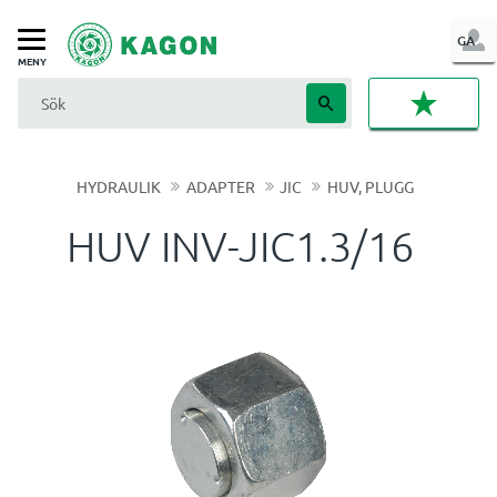
LOG
GA
Meny
IN
FAVORI
HYDRAULIK
ADAPTER
JIC
HUV, PLUGG
HUV INV-JIC1.3/16