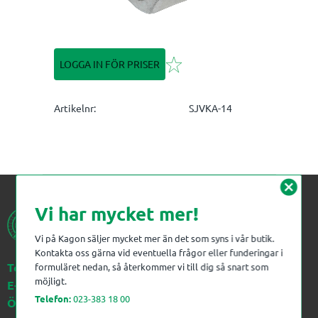
Lägg till i favoriter
LOGGA IN FÖR PRISER
Artikelnr
SJVKA-14
cancel
Vi har mycket mer!
Vi på Kagon säljer mycket mer än det som syns i vår butik.
Kontakta oss gärna vid eventuella frågor eller funderingar i
Telefon:
023-383 18 00
formuläret nedan, så återkommer vi till dig så snart som
möjligt.
E-post:
kagon@kagon.se
Telefon:
023-383 18 00
Öppettider:
Måndag-Fredag, 07-16