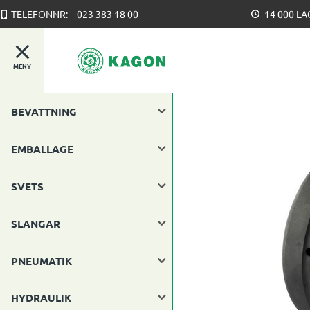
TELEFONNR:
023 383 18 00
14 000 L
MENY
BEVATTNING
EMBALLAGE
SVETS
SLANGAR
PNEUMATIK
HYDRAULIK