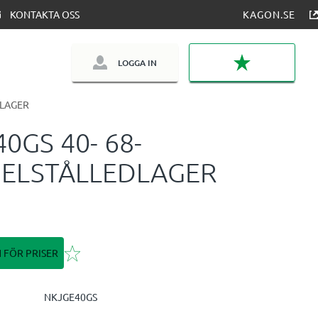
KONTAKTA OSS
KAGON.SE
LOGGA IN
FAVORITER
LAGER
40GS 40- 68-
ELSTÅLLEDLAGER
Lägg till i favoriter
N FÖR PRISER
NKJGE40GS