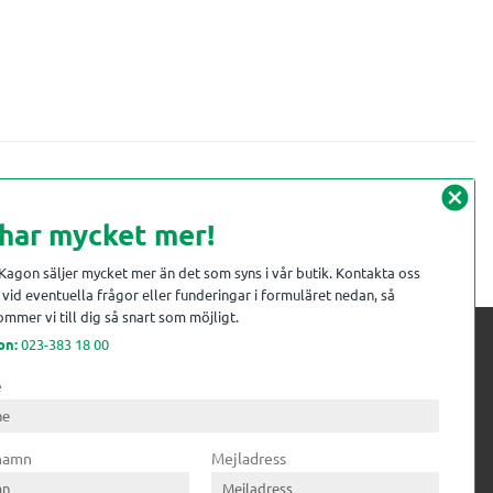
cancel
 har mycket mer!
 Kagon säljer mycket mer än det som syns i vår butik. Kontakta oss
vid eventuella frågor eller funderingar i formuläret nedan, så
mmer vi till dig så snart som möjligt.
on:
023-383 18 00
e
 kompetens till
ri. Till träindustrin tillför vi
 namn
Mejladress
gar från timmerplanen hela