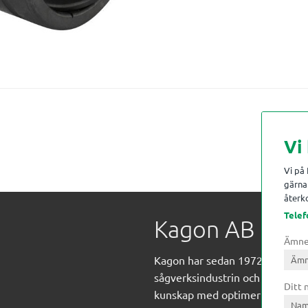
Vi
Vi på
gärna 
återko
Telef
Kagon AB
Ämn
Kagon har sedan 1972 levererat
sågverksindustrin och övrig indust
Ditt
kunskap med optimeringslösnin