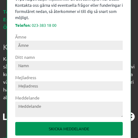
Kontakta oss gärna vid eventuella frågor eller funderingar i
Telefon:
023-383 18 00
formuläret nedan, så återkommer vi till dig så snart som
möjligt.
E-post:
kagon@kagon.se
Telefon:
023-383 18 00
Öppettider:
Måndag-Fredag, 07-16
Ämne
Kagon AB
Ditt namn
Kagon har sedan 1972 levererat kompetens till
sågverksindustrin och övrig industri. Till träindustrin tillför vi
kunskap med optimeringslösningar från timmerplanen hela
Mejladress
vägen fram till paketering/emballering och till övrig industri
har vi ett komplement sortiment av teknikprodukter med
allt ifrån slangtillverkning till transmission och lager.
Meddelande
SKICKA MEDDELANDE