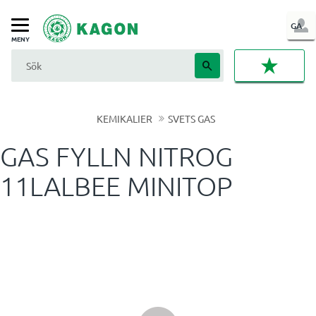
LOG
GA
Meny
IN
FAVORI
KEMIKALIER
SVETS GAS
GAS FYLLN NITROG
11LALBEE MINITOP