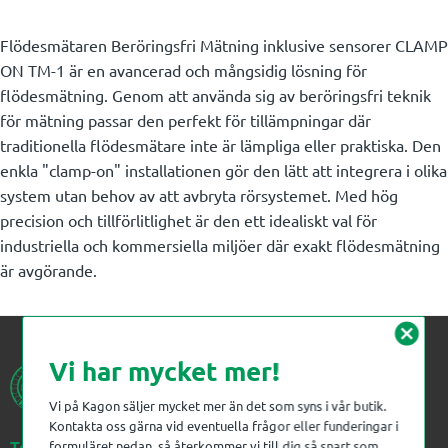
Flödesmätaren Beröringsfri Mätning inklusive sensorer CLAMP
ON TM-1 är en avancerad och mångsidig lösning för
flödesmätning. Genom att använda sig av beröringsfri teknik
för mätning passar den perfekt för tillämpningar där
traditionella flödesmätare inte är lämpliga eller praktiska. Den
enkla "clamp-on" installationen gör den lätt att integrera i olika
system utan behov av att avbryta rörsystemet. Med hög
precision och tillförlitlighet är den ett idealiskt val för
industriella och kommersiella miljöer där exakt flödesmätning
är avgörande.
cancel
Vi har mycket mer!
Vi på Kagon säljer mycket mer än det som syns i vår butik.
Kontakta oss gärna vid eventuella frågor eller funderingar i
Telefon:
023-383 18 00
formuläret nedan, så återkommer vi till dig så snart som