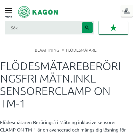
LOG
GA
Meny
IN
FAVORI
BEVATTNING
FLÖDESMÄTARE
FLÖDESMÄTAREBERÖRI
NGSFRI MÄTN.INKL
SENSORERCLAMP ON
TM-1
Flödesmätaren Beröringsfri Mätning inklusive sensorer
CLAMP ON TM-1 är en avancerad och mångsidig lösning för