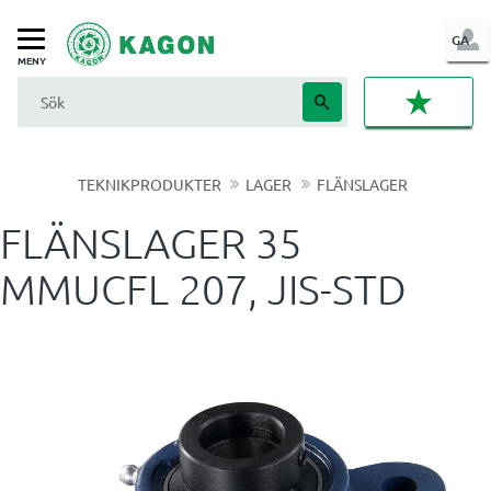
LOG
GA
Meny
IN
FAVORI
TEKNIKPRODUKTER
LAGER
FLÄNSLAGER
FLÄNSLAGER 35
MMUCFL 207, JIS-STD