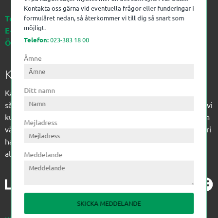
Kontakta oss gärna vid eventuella frågor eller funderingar i
Telefon:
023-383 18 00
formuläret nedan, så återkommer vi till dig så snart som
möjligt.
E-post:
kagon@kagon.se
Telefon:
023-383 18 00
Öppettider:
Måndag-Fredag, 07-16
Ämne
Kagon AB
Ditt namn
Kagon har sedan 1972 levererat kompetens till
sågverksindustrin och övrig industri. Till träindustrin tillför vi
kunskap med optimeringslösningar från timmerplanen hela
Mejladress
vägen fram till paketering/emballering och till övrig industri
har vi ett komplement sortiment av teknikprodukter med
allt ifrån slangtillverkning till transmission och lager.
Meddelande
SKICKA MEDDELANDE