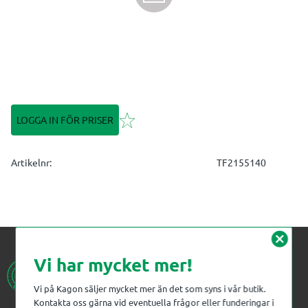
Lägg till i favoriter
LOGGA IN FÖR PRISER
Artikelnr
TF2155140
cancel
Vi har mycket mer!
Vi på Kagon säljer mycket mer än det som syns i vår butik.
Kontakta oss gärna vid eventuella frågor eller funderingar i