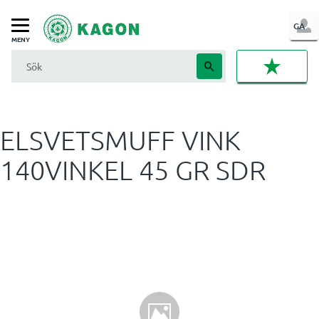
LOG
GA
Meny
IN
FAVORI
ELSVETSMUFF VINK
140VINKEL 45 GR SDR