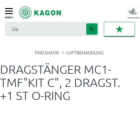
LOG
GA
Meny
IN
FAVORI
PNEUMATIK
LUFTBEHANDLING
DRAGSTÄNGER MC1-
TMF"KIT C", 2 DRAGST.
+1 ST O-RING