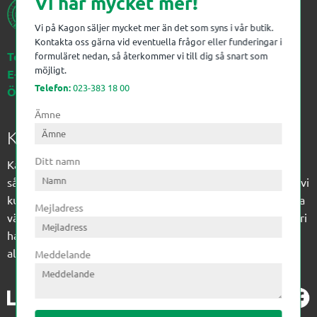
Vi har mycket mer!
Vi på Kagon säljer mycket mer än det som syns i vår butik.
Kontakta oss gärna vid eventuella frågor eller funderingar i
Telefon:
023-383 18 00
formuläret nedan, så återkommer vi till dig så snart som
möjligt.
E-post:
kagon@kagon.se
Telefon:
023-383 18 00
Öppettider:
Måndag-Fredag, 07-16
Ämne
Kagon AB
Ditt namn
Kagon har sedan 1972 levererat kompetens till
sågverksindustrin och övrig industri. Till träindustrin tillför vi
kunskap med optimeringslösningar från timmerplanen hela
Mejladress
vägen fram till paketering/emballering och till övrig industri
har vi ett komplement sortiment av teknikprodukter med
allt ifrån slangtillverkning till transmission och lager.
Meddelande