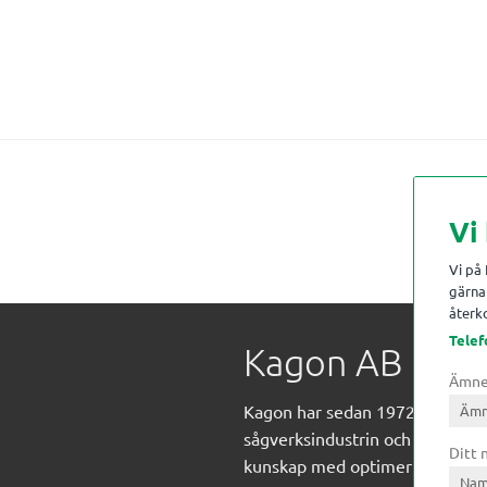
Vi
Vi på
gärna 
återko
Telef
Kagon AB
Ämn
Kagon har sedan 1972 levererat
sågverksindustrin och övrig indust
Ditt
kunskap med optimeringslösnin