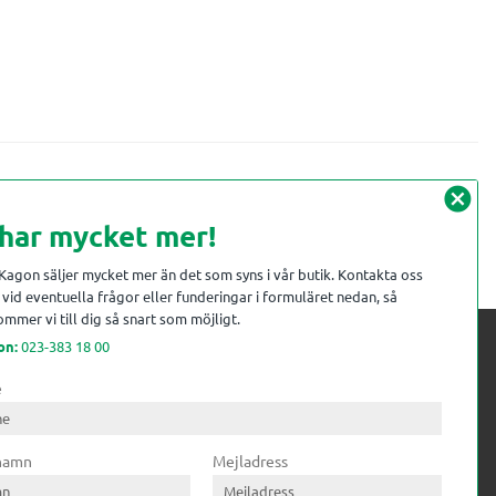
cancel
 har mycket mer!
 Kagon säljer mycket mer än det som syns i vår butik. Kontakta oss
vid eventuella frågor eller funderingar i formuläret nedan, så
mmer vi till dig så snart som möjligt.
on:
023-383 18 00
e
 kompetens till
ri. Till träindustrin tillför vi
 namn
Mejladress
gar från timmerplanen hela