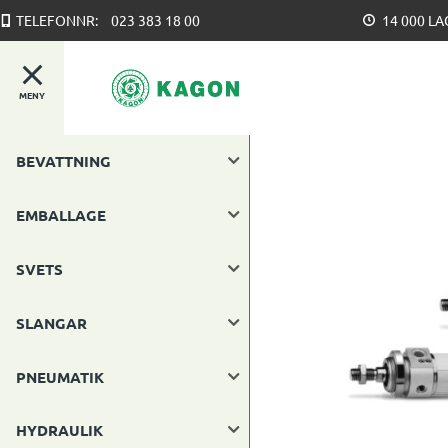
TELEFONNR:
023 383 18 00
14 000 L
MENY
BEVATTNING
EMBALLAGE
SVETS
SLANGAR
PNEUMATIK
HYDRAULIK