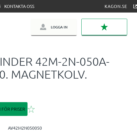
KONTAKTA OSS
KAGON.SE
LOGGA IN
FAVORITER
INDER 42M-2N-050A-
0. MAGNETKOLV.
Lägg till i favoriter
N FÖR PRISER
AV42M2N050050