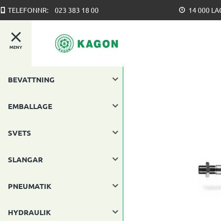
TELEFONNR:
023 383 18 00
14 000 L
MENY
BEVATTNING
EMBALLAGE
SVETS
SLANGAR
PNEUMATIK
HYDRAULIK