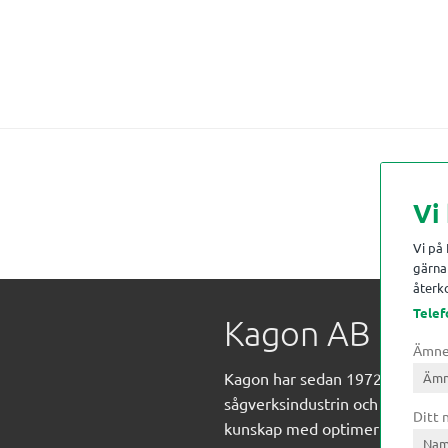
Vi
Vi på
gärna 
återko
Telef
Kagon AB
Ämn
Kagon har sedan 1972 levererat
sågverksindustrin och övrig indust
Ditt
kunskap med optimeringslösnin