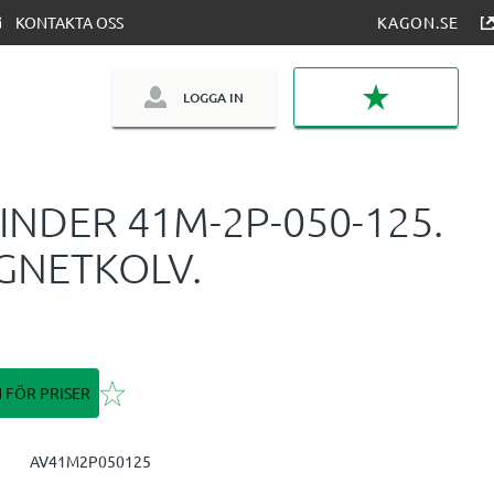
KONTAKTA OSS
KAGON.SE
LOGGA IN
FAVORITER
INDER 41M-2P-050-125.
GNETKOLV.
Lägg till i favoriter
N FÖR PRISER
AV41M2P050125