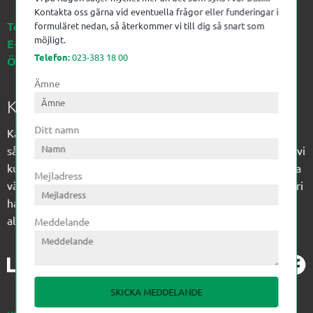
Kontakta oss gärna vid eventuella frågor eller funderingar i
Telefon:
023-383 18 00
formuläret nedan, så återkommer vi till dig så snart som
möjligt.
E-post:
kagon@kagon.se
Telefon:
023-383 18 00
Öppettider:
Måndag-Fredag, 07-16
Ämne
Kagon AB
Ditt namn
Kagon har sedan 1972 levererat kompetens till
sågverksindustrin och övrig industri. Till träindustrin tillför vi
kunskap med optimeringslösningar från timmerplanen hela
Mejladress
vägen fram till paketering/emballering och till övrig industri
har vi ett komplement sortiment av teknikprodukter med
allt ifrån slangtillverkning till transmission och lager.
Meddelande
SKICKA MEDDELANDE