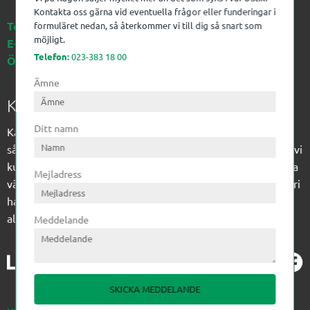
Kontakta oss gärna vid eventuella frågor eller funderingar i
Telefon:
023-383 18 00
formuläret nedan, så återkommer vi till dig så snart som
möjligt.
E-post:
kagon@kagon.se
Telefon:
023-383 18 00
Öppettider:
Måndag-Fredag, 07-16
Ämne
Kagon AB
Ditt namn
Kagon har sedan 1972 levererat kompetens till
sågverksindustrin och övrig industri. Till träindustrin tillför vi
kunskap med optimeringslösningar från timmerplanen hela
Mejladress
vägen fram till paketering/emballering och till övrig industri
har vi ett komplement sortiment av teknikprodukter med
allt ifrån slangtillverkning till transmission och lager.
Meddelande
SKICKA MEDDELANDE