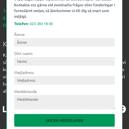
Kontakta oss gärna vid eventuella frågor eller funderingar i
Telefon:
023-383 18 00
formuläret nedan, så återkommer vi till dig så snart som
möjligt.
E-post:
kagon@kagon.se
Telefon:
023-383 18 00
Öppettider:
Måndag-Fredag, 07-16
Ämne
Kagon AB
Ditt namn
Kagon har sedan 1972 levererat kompetens till
sågverksindustrin och övrig industri. Till träindustrin tillför vi
kunskap med optimeringslösningar från timmerplanen hela
Mejladress
vägen fram till paketering/emballering och till övrig industri
har vi ett komplement sortiment av teknikprodukter med
allt ifrån slangtillverkning till transmission och lager.
Meddelande
SKICKA MEDDELANDE