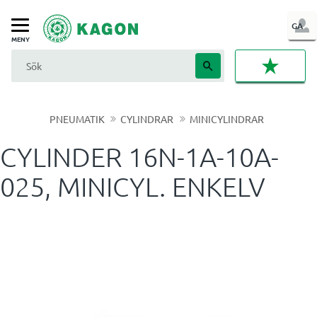
LOG
GA
Meny
IN
FAVORI
PNEUMATIK
CYLINDRAR
MINICYLINDRAR
CYLINDER 16N-1A-10A-
025, MINICYL. ENKELV