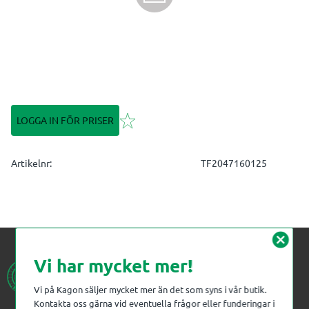
Lägg till i favoriter
LOGGA IN FÖR PRISER
Artikelnr
TF2047160125
cancel
Vi har mycket mer!
Vi på Kagon säljer mycket mer än det som syns i vår butik.
Kontakta oss gärna vid eventuella frågor eller funderingar i