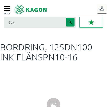
LOG
GA
Meny
IN
FAVORI
BORDRING, 125DN100
INK FLÄNSPN10-16