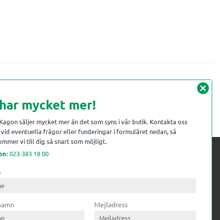
cancel
 har mycket mer!
 Kagon säljer mycket mer än det som syns i vår butik. Kontakta oss
vid eventuella frågor eller funderingar i formuläret nedan, så
mmer vi till dig så snart som möjligt.
on:
023-383 18 00
e
 kompetens till
ri. Till träindustrin tillför vi
 namn
Mejladress
gar från timmerplanen hela