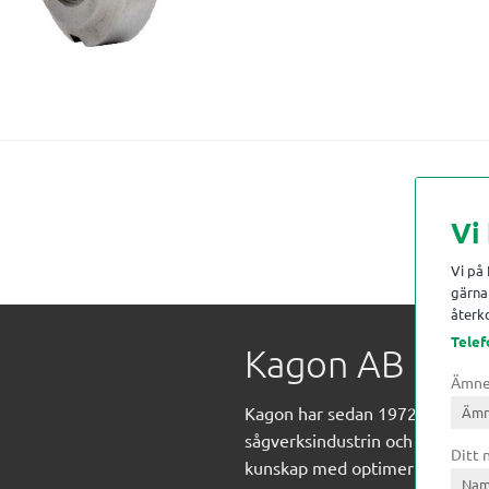
Vi
Vi på
gärna 
återko
Telef
Kagon AB
Ämn
Kagon har sedan 1972 levererat
sågverksindustrin och övrig indust
Ditt
kunskap med optimeringslösnin