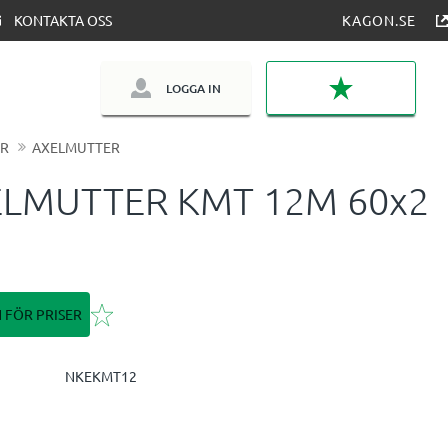
KONTAKTA OSS
KAGON.SE
LOGGA IN
FAVORITER
ÖR
AXELMUTTER
LMUTTER KMT 12M 60x2
Lägg till i favoriter
N FÖR PRISER
NKEKMT12