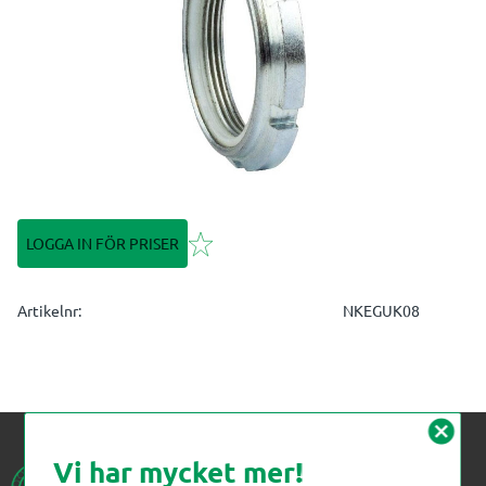
Lägg till i favoriter
LOGGA IN FÖR PRISER
Artikelnr
NKEGUK08
cancel
Vi har mycket mer!