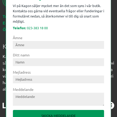
Vi på Kagon säljer mycket mer än det som syns i vår butik.
Kontakta oss gärna vid eventuella frågor eller funderingar i
Telefon:
023-383 18 00
formuläret nedan, så återkommer vi till dig så snart som
möjligt.
E-post:
kagon@kagon.se
Telefon:
023-383 18 00
Öppettider:
Måndag-Fredag, 07-16
Ämne
Kagon AB
Ditt namn
Kagon har sedan 1972 levererat kompetens till
sågverksindustrin och övrig industri. Till träindustrin tillför vi
kunskap med optimeringslösningar från timmerplanen hela
Mejladress
vägen fram till paketering/emballering och till övrig industri
har vi ett komplement sortiment av teknikprodukter med
allt ifrån slangtillverkning till transmission och lager.
Meddelande
SKICKA MEDDELANDE