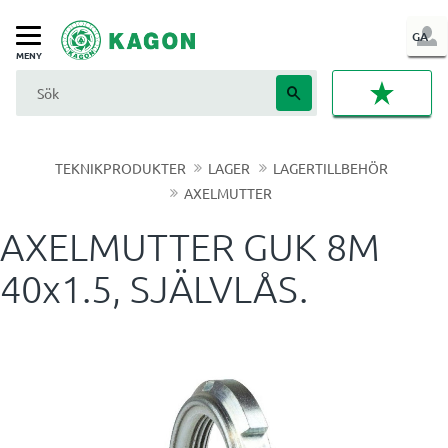
LOG
GA
Meny
IN
FAVORI
TEKNIKPRODUKTER
LAGER
LAGERTILLBEHÖR
AXELMUTTER
AXELMUTTER GUK 8M
40x1.5, SJÄLVLÅS.