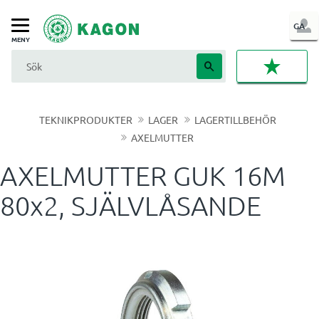
LOG
GA
Meny
IN
FAVORI
TEKNIKPRODUKTER
LAGER
LAGERTILLBEHÖR
AXELMUTTER
AXELMUTTER GUK 16M
80x2, SJÄLVLÅSANDE