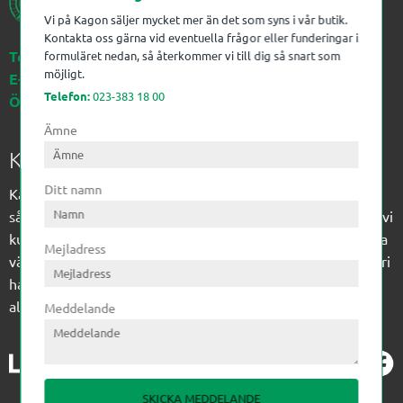
Vi på Kagon säljer mycket mer än det som syns i vår butik.
Kontakta oss gärna vid eventuella frågor eller funderingar i
Telefon:
023-383 18 00
formuläret nedan, så återkommer vi till dig så snart som
möjligt.
E-post:
kagon@kagon.se
Telefon:
023-383 18 00
Öppettider:
Måndag-Fredag, 07-16
Ämne
Kagon AB
Ditt namn
Kagon har sedan 1972 levererat kompetens till
sågverksindustrin och övrig industri. Till träindustrin tillför vi
kunskap med optimeringslösningar från timmerplanen hela
Mejladress
vägen fram till paketering/emballering och till övrig industri
har vi ett komplement sortiment av teknikprodukter med
allt ifrån slangtillverkning till transmission och lager.
Meddelande
SKICKA MEDDELANDE