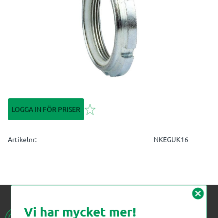
Lägg till i favoriter
LOGGA IN FÖR PRISER
Artikelnr
NKEGUK16
cancel
Vi har mycket mer!