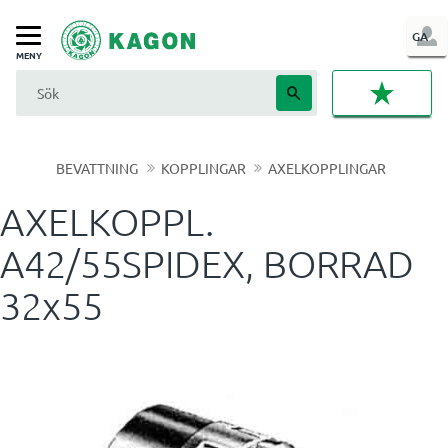
LOG
GA
Meny
IN
FAVORI
BEVATTNING
KOPPLINGAR
AXELKOPPLINGAR
AXELKOPPL.
A42/55SPIDEX, BORRAD
32x55