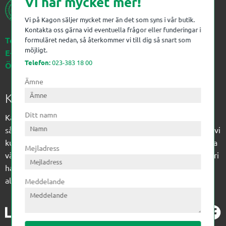
Vi har mycket mer!
Vi på Kagon säljer mycket mer än det som syns i vår butik.
Kontakta oss gärna vid eventuella frågor eller funderingar i
Telefon:
023-383 18 00
formuläret nedan, så återkommer vi till dig så snart som
möjligt.
E-post:
kagon@kagon.se
Telefon:
023-383 18 00
Öppettider:
Måndag-Fredag, 07-16
Ämne
Kagon AB
Ditt namn
Kagon har sedan 1972 levererat kompetens till
sågverksindustrin och övrig industri. Till träindustrin tillför vi
kunskap med optimeringslösningar från timmerplanen hela
Mejladress
vägen fram till paketering/emballering och till övrig industri
har vi ett komplement sortiment av teknikprodukter med
allt ifrån slangtillverkning till transmission och lager.
Meddelande