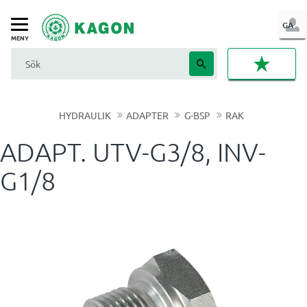
LOG
GA
Meny
IN
FAVORI
HYDRAULIK
ADAPTER
G-BSP
RAK
ADAPT. UTV-G3/8, INV-
G1/8