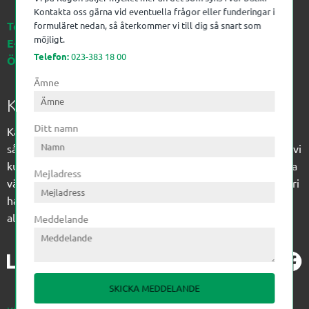
Kontakta oss gärna vid eventuella frågor eller funderingar i
Telefon:
023-383 18 00
formuläret nedan, så återkommer vi till dig så snart som
möjligt.
E-post:
kagon@kagon.se
Telefon:
023-383 18 00
Öppettider:
Måndag-Fredag, 07-16
Ämne
Kagon AB
Ditt namn
Kagon har sedan 1972 levererat kompetens till
sågverksindustrin och övrig industri. Till träindustrin tillför vi
kunskap med optimeringslösningar från timmerplanen hela
Mejladress
vägen fram till paketering/emballering och till övrig industri
har vi ett komplement sortiment av teknikprodukter med
allt ifrån slangtillverkning till transmission och lager.
Meddelande
SKICKA MEDDELANDE