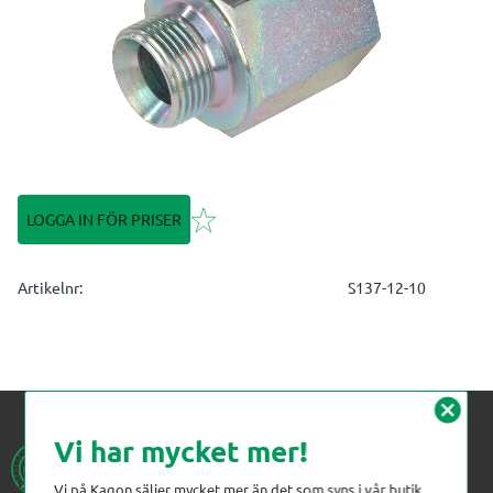
Lägg till i favoriter
LOGGA IN FÖR PRISER
Artikelnr
S137-12-10
cancel
Vi har mycket mer!
Vi på Kagon säljer mycket mer än det som syns i vår butik.