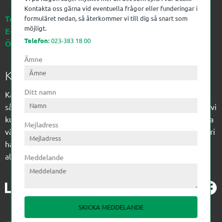
Kontakta oss gärna vid eventuella frågor eller funderingar i
Telefon:
023-383 18 00
formuläret nedan, så återkommer vi till dig så snart som
möjligt.
E-post:
kagon@kagon.se
Telefon:
023-383 18 00
Öppettider:
Måndag-Fredag, 07-16
Ämne
Kagon AB
Ditt namn
Kagon har sedan 1972 levererat kompetens till
sågverksindustrin och övrig industri. Till träindustrin tillför vi
kunskap med optimeringslösningar från timmerplanen hela
Mejladress
vägen fram till paketering/emballering och till övrig industri
har vi ett komplement sortiment av teknikprodukter med
allt ifrån slangtillverkning till transmission och lager.
Meddelande
SKICKA MEDDELANDE