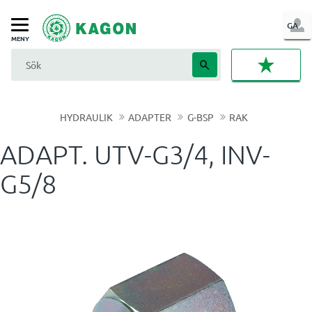
LOG
GA
Meny
IN
FAVORI
HYDRAULIK
ADAPTER
G-BSP
RAK
ADAPT. UTV-G3/4, INV-
G5/8