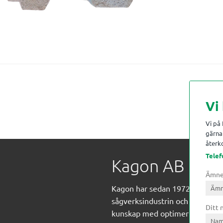
Vi
Vi på
gärna 
återko
Telef
Kagon AB
Ämn
Kagon har sedan 1972 levererat
sågverksindustrin och övrig indust
Ditt
kunskap med optimeringslösnin