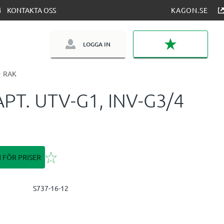
KONTAKTA OSS
KAGON.SE
LOGGA IN
FAVORITER
RAK
PT. UTV-G1, INV-G3/4
Lägg till i favoriter
N FÖR PRISER
S737-16-12