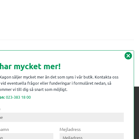
cancel
 har mycket mer!
 Kagon säljer mycket mer än det som syns i vår butik. Kontakta oss
vid eventuella frågor eller funderingar i formuläret nedan, så
mmer vi till dig så snart som möjligt.
on:
023-383 18 00
e
 kompetens till
ri. Till träindustrin tillför vi
 namn
Mejladress
gar från timmerplanen hela