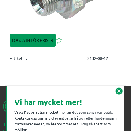
Lägg till i favoriter
LOGGA IN FÖR PRISER
Artikelnr
S132-08-12
cancel
Vi har mycket mer!
Vi på Kagon säljer mycket mer än det som syns i vår butik.
Kontakta oss gärna vid eventuella frågor eller funderingar i
Telefon:
023-383 18 00
formuläret nedan, så återkommer vi till dig så snart som
möjligt.