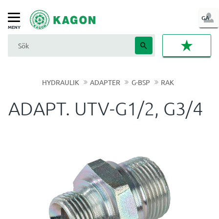
LOG
GA
Meny
IN
FAVORI
HYDRAULIK
ADAPTER
G-BSP
RAK
ADAPT. UTV-G1/2, G3/4