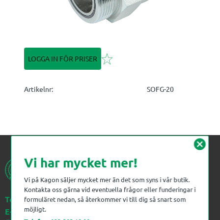
Lägg till i favoriter
LOGGA IN FÖR PRISER
Artikelnr
SOFG-20
cancel
Vi har mycket mer!
Vi på Kagon säljer mycket mer än det som syns i vår butik.
Kontakta oss gärna vid eventuella frågor eller funderingar i
Telefon:
023-383 18 00
formuläret nedan, så återkommer vi till dig så snart som
möjligt.
E-post:
kagon@kagon.se