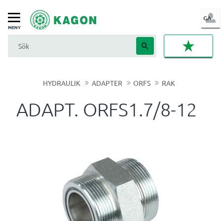
LOG
GA
Meny
IN
FAVORI
HYDRAULIK
ADAPTER
ORFS
RAK
ADAPT. ORFS1.7/8-12