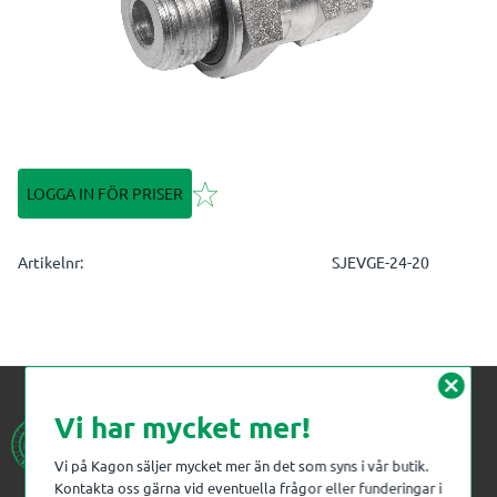
Lägg till i favoriter
LOGGA IN FÖR PRISER
Artikelnr
SJEVGE-24-20
cancel
Vi har mycket mer!
Vi på Kagon säljer mycket mer än det som syns i vår butik.
Kontakta oss gärna vid eventuella frågor eller funderingar i