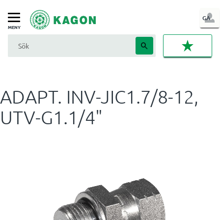
LOG
GA
Meny
IN
FAVORI
ADAPT. INV-JIC1.7/8-12,
UTV-G1.1/4"