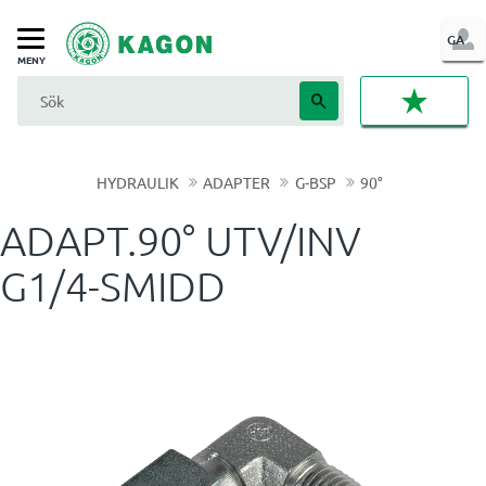
LOG
GA
Meny
IN
FAVORI
HYDRAULIK
ADAPTER
G-BSP
90°
ADAPT.90° UTV/INV
G1/4-SMIDD