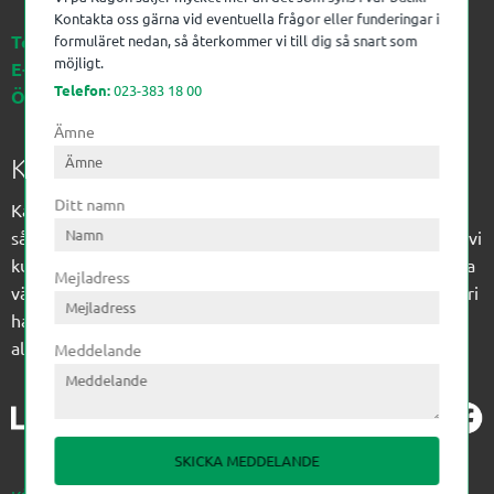
Kontakta oss gärna vid eventuella frågor eller funderingar i
Telefon:
023-383 18 00
formuläret nedan, så återkommer vi till dig så snart som
möjligt.
E-post:
kagon@kagon.se
Telefon:
023-383 18 00
Öppettider:
Måndag-Fredag, 07-16
Ämne
Kagon AB
Ditt namn
Kagon har sedan 1972 levererat kompetens till
sågverksindustrin och övrig industri. Till träindustrin tillför vi
kunskap med optimeringslösningar från timmerplanen hela
Mejladress
vägen fram till paketering/emballering och till övrig industri
har vi ett komplement sortiment av teknikprodukter med
allt ifrån slangtillverkning till transmission och lager.
Meddelande
SKICKA MEDDELANDE