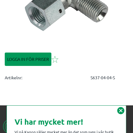
Lägg till i favoriter
LOGGA IN FÖR PRISER
Artikelnr
S637-04-04-S
cancel
Vi har mycket mer!
Vi på Kagon säljer mycket mer än det som syns i vår butik.