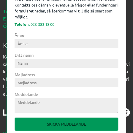
Kontakta oss gärna vid eventuella frågor eller funderingar i
Telefon:
023-383 18 00
formuläret nedan, så återkommer vi till dig så snart som
möjligt.
E-post:
kagon@kagon.se
Telefon:
023-383 18 00
Öppettider:
Måndag-Fredag, 07-16
Ämne
Kagon AB
Ditt namn
Kagon har sedan 1972 levererat kompetens till
sågverksindustrin och övrig industri. Till träindustrin tillför vi
kunskap med optimeringslösningar från timmerplanen hela
Mejladress
vägen fram till paketering/emballering och till övrig industri
har vi ett komplement sortiment av teknikprodukter med
allt ifrån slangtillverkning till transmission och lager.
Meddelande
SKICKA MEDDELANDE