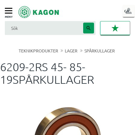
LOG
GA
Meny
IN
FAVORI
TEKNIKPRODUKTER
LAGER
SPÅRKULLAGER
6209-2RS 45- 85-
19SPÅRKULLAGER