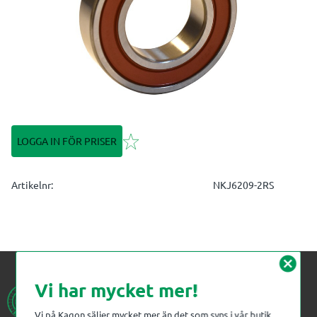
Lägg till i favoriter
LOGGA IN FÖR PRISER
Artikelnr
NKJ6209-2RS
cancel
Vi har mycket mer!
Vi på Kagon säljer mycket mer än det som syns i vår butik.