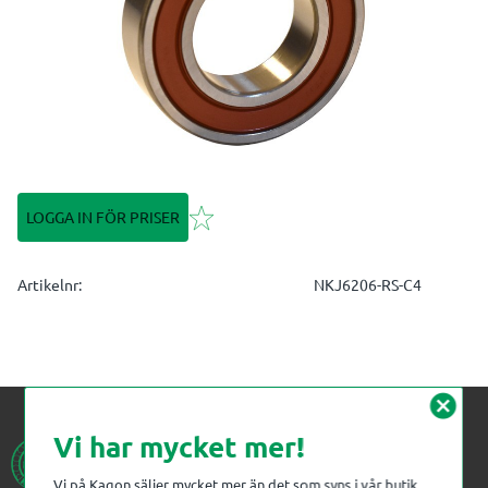
Lägg till i favoriter
LOGGA IN FÖR PRISER
Artikelnr
NKJ6206-RS-C4
cancel
Vi har mycket mer!
Vi på Kagon säljer mycket mer än det som syns i vår butik.