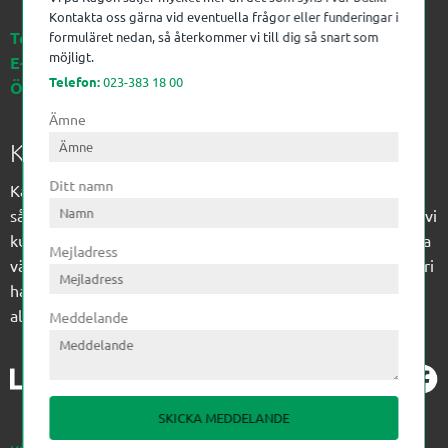
Kontakta oss gärna vid eventuella frågor eller funderingar i
Telefon:
023-383 18 00
formuläret nedan, så återkommer vi till dig så snart som
möjligt.
E-post:
kagon@kagon.se
Telefon:
023-383 18 00
Öppettider:
Måndag-Fredag, 07-16
Ämne
Kagon AB
Ditt namn
Kagon har sedan 1972 levererat kompetens till
sågverksindustrin och övrig industri. Till träindustrin tillför vi
kunskap med optimeringslösningar från timmerplanen hela
Mejladress
vägen fram till paketering/emballering och till övrig industri
har vi ett komplement sortiment av teknikprodukter med
allt ifrån slangtillverkning till transmission och lager.
Meddelande
SKICKA MEDDELANDE