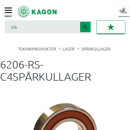
LOG
GA
Meny
IN
FAVORI
TEKNIKPRODUKTER
LAGER
SPÅRKULLAGER
6206-RS-
C4SPÅRKULLAGER