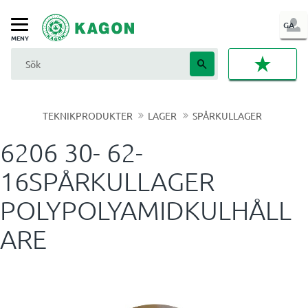
LOG
GA
Meny
IN
FAVORI
TEKNIKPRODUKTER
LAGER
SPÅRKULLAGER
6206 30- 62-
16SPÅRKULLAGER
POLYPOLYAMIDKULHÅLL
ARE