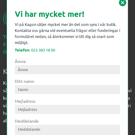
cancel
Vi har mycket mer!
Vi på Kagon säljer mycket mer än det som syns i vår butik.
Kontakta oss gärna vid eventuella frågor eller funderingar i
Telefon:
023-383 18 00
formuläret nedan, så återkommer vi till dig så snart som
möjligt.
E-post:
kagon@kagon.se
Telefon:
023-383 18 00
Öppettider:
Måndag-Fredag, 07-16
Ämne
Kagon AB
Ditt namn
Kagon har sedan 1972 levererat kompetens till
sågverksindustrin och övrig industri. Till träindustrin tillför vi
kunskap med optimeringslösningar från timmerplanen hela
Mejladress
vägen fram till paketering/emballering och till övrig industri
har vi ett komplement sortiment av teknikprodukter med
allt ifrån slangtillverkning till transmission och lager.
Meddelande