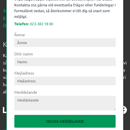
Kontakta oss gärna vid eventuella frågor eller funderingar i
Telefon:
023-383 18 00
formuläret nedan, så återkommer vi till dig så snart som
möjligt.
E-post:
kagon@kagon.se
Telefon:
023-383 18 00
Öppettider:
Måndag-Fredag, 07-16
Ämne
Kagon AB
Ditt namn
Kagon har sedan 1972 levererat kompetens till
sågverksindustrin och övrig industri. Till träindustrin tillför vi
kunskap med optimeringslösningar från timmerplanen hela
Mejladress
vägen fram till paketering/emballering och till övrig industri
har vi ett komplement sortiment av teknikprodukter med
allt ifrån slangtillverkning till transmission och lager.
Meddelande
SKICKA MEDDELANDE