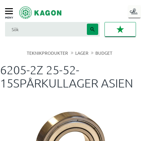
LOG
GA
Meny
IN
FAVORI
TEKNIKPRODUKTER
LAGER
BUDGET
6205-2Z 25-52-
15SPÅRKULLAGER ASIEN