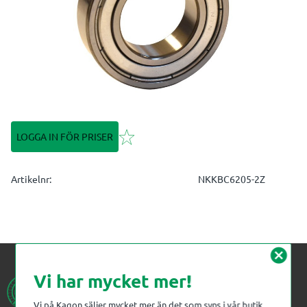
Lägg till i favoriter
LOGGA IN FÖR PRISER
Artikelnr
NKKBC6205-2Z
cancel
Vi har mycket mer!
Vi på Kagon säljer mycket mer än det som syns i vår butik.