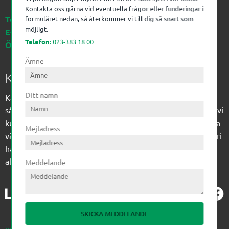
Kontakta oss gärna vid eventuella frågor eller funderingar i
Telefon:
023-383 18 00
formuläret nedan, så återkommer vi till dig så snart som
möjligt.
E-post:
kagon@kagon.se
Telefon:
023-383 18 00
Öppettider:
Måndag-Fredag, 07-16
Ämne
Kagon AB
Ditt namn
Kagon har sedan 1972 levererat kompetens till
sågverksindustrin och övrig industri. Till träindustrin tillför vi
kunskap med optimeringslösningar från timmerplanen hela
Mejladress
vägen fram till paketering/emballering och till övrig industri
har vi ett komplement sortiment av teknikprodukter med
allt ifrån slangtillverkning till transmission och lager.
Meddelande
SKICKA MEDDELANDE