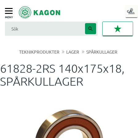
LOG
GA
Meny
IN
FAVORI
TEKNIKPRODUKTER
LAGER
SPÅRKULLAGER
61828-2RS 140x175x18,
SPÅRKULLAGER