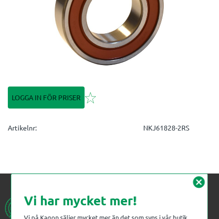
Lägg till i favoriter
LOGGA IN FÖR PRISER
Artikelnr
NKJ61828-2RS
cancel
Vi har mycket mer!
Vi på Kagon säljer mycket mer än det som syns i vår butik.