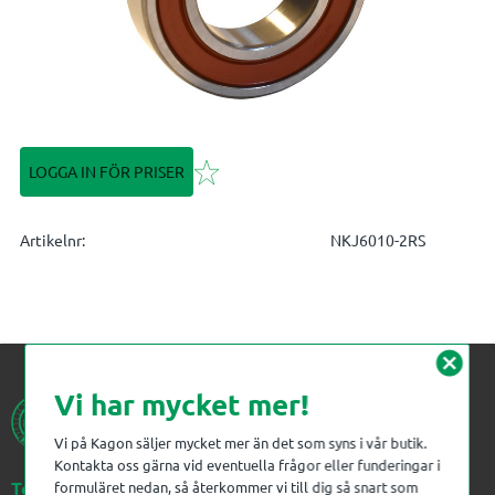
Lägg till i favoriter
LOGGA IN FÖR PRISER
Artikelnr
NKJ6010-2RS
cancel
Vi har mycket mer!
Vi på Kagon säljer mycket mer än det som syns i vår butik.
Kontakta oss gärna vid eventuella frågor eller funderingar i
Telefon:
023-383 18 00
formuläret nedan, så återkommer vi till dig så snart som