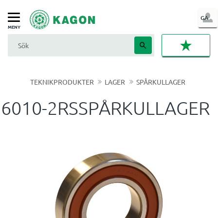
LOG
GA
Meny
IN
FAVORI
TEKNIKPRODUKTER
LAGER
SPÅRKULLAGER
6010-2RSSPÅRKULLAGER