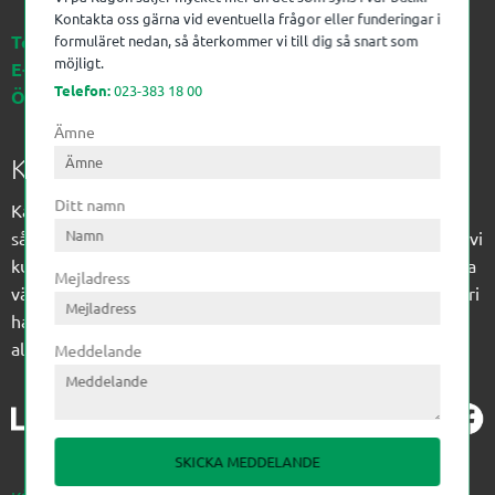
Kontakta oss gärna vid eventuella frågor eller funderingar i
Telefon:
023-383 18 00
formuläret nedan, så återkommer vi till dig så snart som
möjligt.
E-post:
kagon@kagon.se
Telefon:
023-383 18 00
Öppettider:
Måndag-Fredag, 07-16
Ämne
Kagon AB
Ditt namn
Kagon har sedan 1972 levererat kompetens till
sågverksindustrin och övrig industri. Till träindustrin tillför vi
kunskap med optimeringslösningar från timmerplanen hela
Mejladress
vägen fram till paketering/emballering och till övrig industri
har vi ett komplement sortiment av teknikprodukter med
allt ifrån slangtillverkning till transmission och lager.
Meddelande
SKICKA MEDDELANDE