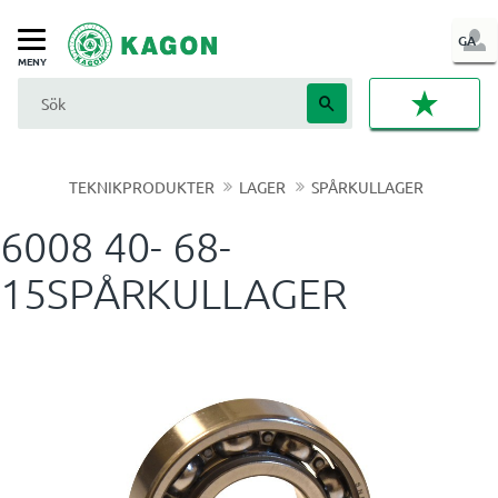
LOG
GA
Meny
IN
FAVORI
TEKNIKPRODUKTER
LAGER
SPÅRKULLAGER
6008 40- 68-
15SPÅRKULLAGER