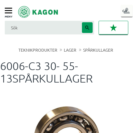
LOG
GA
Meny
IN
FAVORI
TEKNIKPRODUKTER
LAGER
SPÅRKULLAGER
6006-C3 30- 55-
13SPÅRKULLAGER