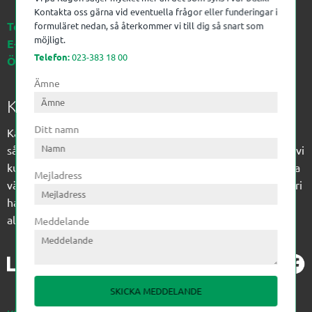
Kontakta oss gärna vid eventuella frågor eller funderingar i
Telefon:
023-383 18 00
formuläret nedan, så återkommer vi till dig så snart som
möjligt.
E-post:
kagon@kagon.se
Telefon:
023-383 18 00
Öppettider:
Måndag-Fredag, 07-16
Ämne
Kagon AB
Ditt namn
Kagon har sedan 1972 levererat kompetens till
sågverksindustrin och övrig industri. Till träindustrin tillför vi
kunskap med optimeringslösningar från timmerplanen hela
Mejladress
vägen fram till paketering/emballering och till övrig industri
har vi ett komplement sortiment av teknikprodukter med
allt ifrån slangtillverkning till transmission och lager.
Meddelande
SKICKA MEDDELANDE