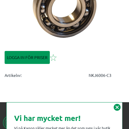
Lägg till i favoriter
LOGGA IN FÖR PRISER
Artikelnr
NKJ6006-C3
cancel
Vi har mycket mer!
Vi på Kagon säljer mycket mer än det som syns i vår butik.