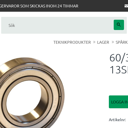
AGERVAROR SOM SKICKAS INOM 24 TIMMAR
TEKNIKPRODUKTER
LAGER
SPÅRK
60/
13
LOGGA I
Artikelnr