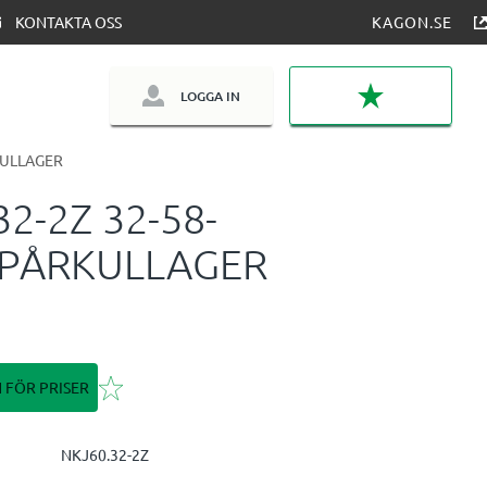
KONTAKTA OSS
KAGON.SE
LOGGA IN
FAVORITER
ULLAGER
32-2Z 32-58-
SPÅRKULLAGER
Lägg till i favoriter
N FÖR PRISER
NKJ60.32-2Z