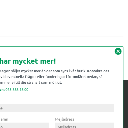
cancel
 har mycket mer!
 Kagon säljer mycket mer än det som syns i vår butik. Kontakta oss
vid eventuella frågor eller funderingar i formuläret nedan, så
mmer vi till dig så snart som möjligt.
on:
023-383 18 00
e
 kompetens till
ri. Till träindustrin tillför vi
 namn
Mejladress
gar från timmerplanen hela