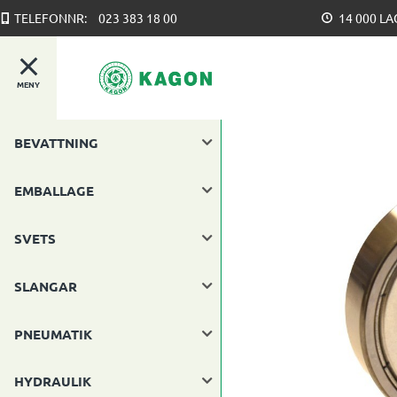
TELEFONNR:
023 383 18 00
14 000 L
MENY
BEVATTNING
EMBALLAGE
SVETS
SLANGAR
PNEUMATIK
HYDRAULIK