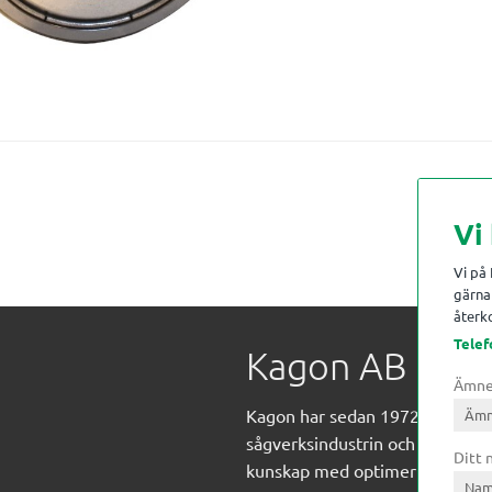
Vi
Vi på
gärna 
återko
Telef
Kagon AB
Ämn
Kagon har sedan 1972 levererat
sågverksindustrin och övrig indust
Ditt
kunskap med optimeringslösnin