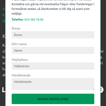
Kontakta oss gärna vid eventuella frågor eller funderingar i
Telefon:
023-383 18 00
formuläret nedan, så återkommer vi till dig så snart som
möjligt.
E-post:
kagon@kagon.se
Telefon:
023-383 18 00
Öppettider:
Måndag-Fredag, 07-16
Ämne
Kagon AB
Ditt namn
Kagon har sedan 1972 levererat kompetens till
sågverksindustrin och övrig industri. Till träindustrin tillför vi
kunskap med optimeringslösningar från timmerplanen hela
Mejladress
vägen fram till paketering/emballering och till övrig industri
har vi ett komplement sortiment av teknikprodukter med
allt ifrån slangtillverkning till transmission och lager.
Meddelande
SKICKA MEDDELANDE