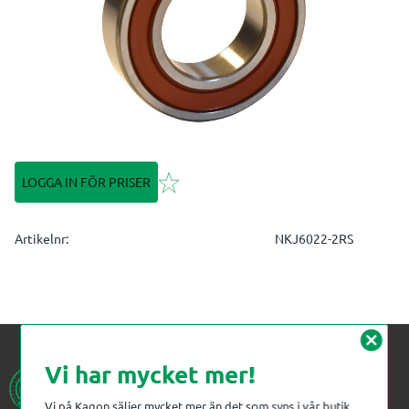
Lägg till i favoriter
LOGGA IN FÖR PRISER
Artikelnr
NKJ6022-2RS
cancel
Vi har mycket mer!
Vi på Kagon säljer mycket mer än det som syns i vår butik.