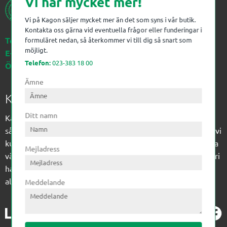
Vi har mycket mer!
Vi på Kagon säljer mycket mer än det som syns i vår butik.
Kontakta oss gärna vid eventuella frågor eller funderingar i
Telefon:
023-383 18 00
formuläret nedan, så återkommer vi till dig så snart som
möjligt.
E-post:
kagon@kagon.se
Telefon:
023-383 18 00
Öppettider:
Måndag-Fredag, 07-16
Ämne
Kagon AB
Ditt namn
Kagon har sedan 1972 levererat kompetens till
sågverksindustrin och övrig industri. Till träindustrin tillför vi
kunskap med optimeringslösningar från timmerplanen hela
Mejladress
vägen fram till paketering/emballering och till övrig industri
har vi ett komplement sortiment av teknikprodukter med
allt ifrån slangtillverkning till transmission och lager.
Meddelande