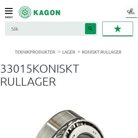
LOG
GA
Meny
IN
FAVORI
TEKNIKPRODUKTER
LAGER
KONISKT RULLAGER
33015KONISKT
RULLAGER