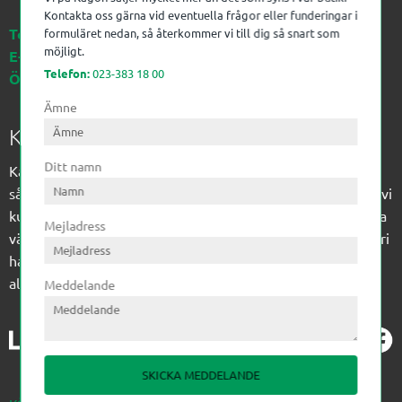
Kontakta oss gärna vid eventuella frågor eller funderingar i
Telefon:
023-383 18 00
formuläret nedan, så återkommer vi till dig så snart som
möjligt.
E-post:
kagon@kagon.se
Telefon:
023-383 18 00
Öppettider:
Måndag-Fredag, 07-16
Ämne
Kagon AB
Ditt namn
Kagon har sedan 1972 levererat kompetens till
sågverksindustrin och övrig industri. Till träindustrin tillför vi
kunskap med optimeringslösningar från timmerplanen hela
Mejladress
vägen fram till paketering/emballering och till övrig industri
har vi ett komplement sortiment av teknikprodukter med
allt ifrån slangtillverkning till transmission och lager.
Meddelande
SKICKA MEDDELANDE