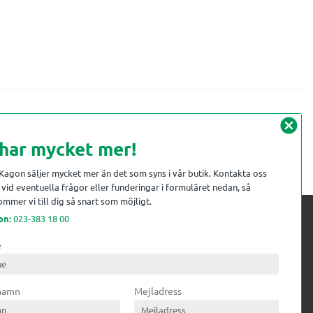
cancel
 har mycket mer!
 Kagon säljer mycket mer än det som syns i vår butik. Kontakta oss
vid eventuella frågor eller funderingar i formuläret nedan, så
mmer vi till dig så snart som möjligt.
on:
023-383 18 00
e
 kompetens till
ri. Till träindustrin tillför vi
 namn
Mejladress
gar från timmerplanen hela