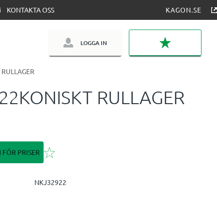
KONTAKTA OSS
KAGON.SE
LOGGA IN
FAVORITER
 RULLAGER
22KONISKT RULLAGER
Lägg till i favoriter
N FÖR PRISER
NKJ32922