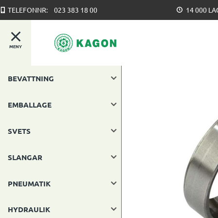
TELEFONNR:
023 383 18 00
14 000 L
MENY
BEVATTNING
EMBALLAGE
SVETS
SLANGAR
PNEUMATIK
HYDRAULIK