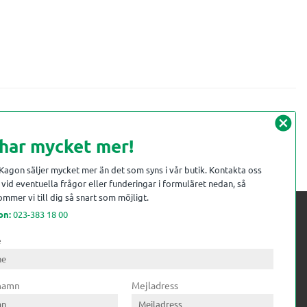
cancel
 har mycket mer!
 Kagon säljer mycket mer än det som syns i vår butik. Kontakta oss
vid eventuella frågor eller funderingar i formuläret nedan, så
mmer vi till dig så snart som möjligt.
on:
023-383 18 00
e
 kompetens till
ri. Till träindustrin tillför vi
 namn
Mejladress
gar från timmerplanen hela