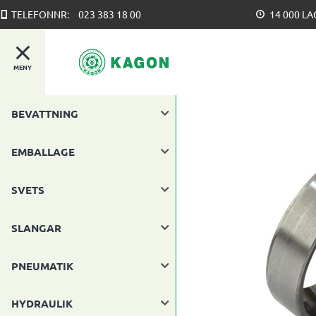
TELEFONNR:
023 383 18 00
14 000 L
MENY
BEVATTNING
EMBALLAGE
SVETS
SLANGAR
PNEUMATIK
HYDRAULIK