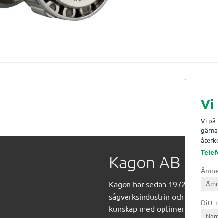
Vi
Vi på
gärna 
återko
Telef
Kagon AB
Ämn
Kagon har sedan 1972 levererat
sågverksindustrin och övrig indust
Ditt
kunskap med optimeringslösnin