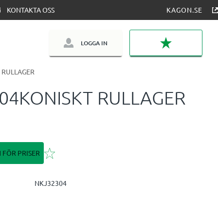
KONTAKTA OSS
KAGON.SE
LOGGA IN
FAVORITER
 RULLAGER
04KONISKT RULLAGER
Lägg till i favoriter
N FÖR PRISER
NKJ32304