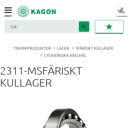
LOG
GA
Meny
IN
FAVORI
TEKNIKPRODUKTER
LAGER
SFÄRISKT KULLAGER
CYLINDRISKA AXELHÅL
2311-MSFÄRISKT
KULLAGER