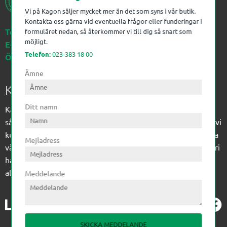
Vi på Kagon säljer mycket mer än det som syns i vår butik.
Kontakta oss gärna vid eventuella frågor eller funderingar i
Telefon:
023-383 18 00
formuläret nedan, så återkommer vi till dig så snart som
möjligt.
E-post:
kagon@kagon.se
Telefon:
023-383 18 00
Öppettider:
Måndag-Fredag, 07-16
Ämne
Kagon AB
Ditt namn
Kagon har sedan 1972 levererat kompetens till
sågverksindustrin och övrig industri. Till träindustrin tillför vi
kunskap med optimeringslösningar från timmerplanen hela
Mejladress
vägen fram till paketering/emballering och till övrig industri
har vi ett komplement sortiment av teknikprodukter med
allt ifrån slangtillverkning till transmission och lager.
Meddelande
SKICKA MEDDELANDE