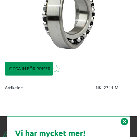
Lägg till i favoriter
LOGGA IN FÖR PRISER
Artikelnr
NKJ2311-M
cancel
Vi har mycket mer!